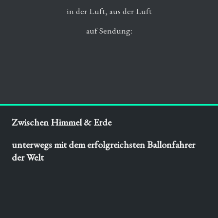
in der Luft, aus der Luft
auf Sendung:
Zwischen Himmel & Erde
unterwegs mit dem erfolgreichsten Ballonfahrer
der Welt
mit Wilhelm Eimers und anderen Luftschiffern auf BR
2 „Radiothema“
Donnerstag, 8. September 2016, Wiederholung aus