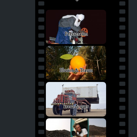
Presseraum
Illusion & Traum
kreuz & quer