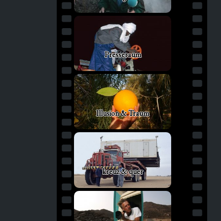
Presseraum
Illusion & Traum
kreuz & quer